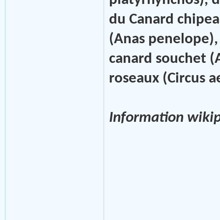
platyrhynchos), de
du Canard chipeau
(Anas penelope), 
canard souchet (
roseaux (Circus ae
Information wiki