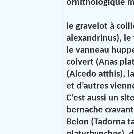
ornithologique 
le gravelot à col
alexandrinus), le
le vanneau huppé 
colvert (Anas pla
(Alcedo atthis), 
et d’autres vienn
C’est aussi un si
bernache cravant 
Belon (Tadorna ta