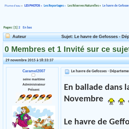
Plume d'eau
»
LES PHOTOS
»
Les Reportages
»
Les Réserves Naturelles
»
Le havre de Gefoss
Pages: [
1
]
2
En bas
Auteur
Sujet: Le havre de Gefosses - Dé
0 Membres et 1 Invité sur ce suje
29 novembre 2015 à 18:33:37
Caramel2007
Le havre de Gefosses - Départeme
seine maritime
Administrateur
En ballade dans 
Présent
Novembre
Le havre de Geffo