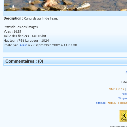
Description :
Canards au fil de l'eau.
Statistiques des images
Vues : 1625
Taille des fichiers : 140.05kB
Hauteur : 768 Largueur : 1024
Posté par :
Alain
à 29 septembre 2002 à 11:37:38
Commentaires : (0)
R
Pow
SMF 2.0.19
|
Polit
Simpl
Sitemap
XHTML
Flux RS