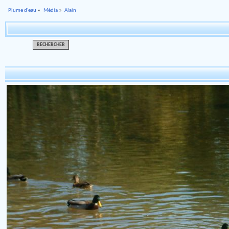
Plume d'eau
»
Média
»
Alain
RECHERCHER