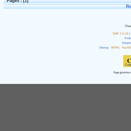
Pages : [
1
]
Re
Pow
SMF 2.0.19
|
Polit
Simpl
Sitemap
XHTML
Flux RS
Page générée e