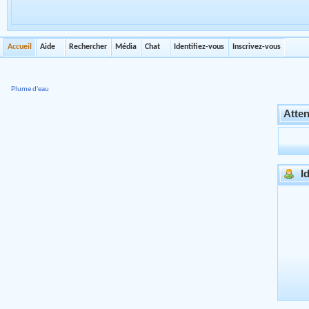
Accueil
Aide
Rechercher
Média
Chat
Identifiez-vous
Inscrivez-vous
Plume d'eau
Atten
Id