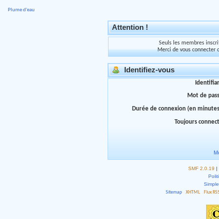
Plume d'eau
Attention !
Seuls les membres inscrit
Merci de vous connecter 
Identifiez-vous
Identifia
Mot de pas
Durée de connexion (en minutes
Toujours connec
Mo
SMF 2.0.19
|
Polit
Simpl
Sitemap
XHTML
Flux RS