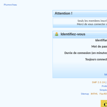
Plume d'eau
Attention !
Seuls les membres inscrit
Merci de vous connecter 
Identifiez-vous
Identifia
Mot de pas
Durée de connexion (en minutes
Toujours connec
Mo
SMF 2.0.19
|
Polit
Simpl
Sitemap
XHTML
Flux RS