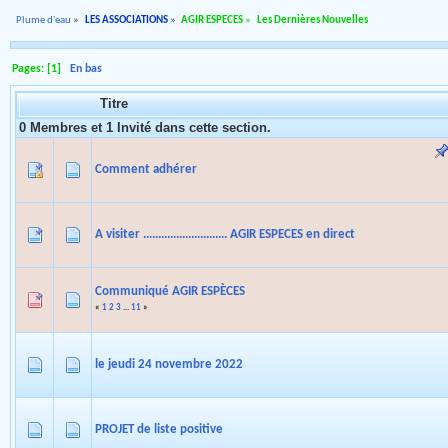
Plume d'eau
»
LES ASSOCIATIONS
»
AGIR ESPECES
»
Les Dernières Nouvelles
Pages: [
1
]
En bas
Titre
0 Membres et 1 Invité dans cette section.
Comment adhérer
A visiter ............................ AGIR ESPECES en direct
Communiqué AGIR ESPÈCES
«
1
2
3
...
11
»
le jeudi 24 novembre 2022
PROJET de liste positive