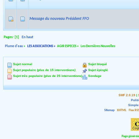
Message du nouveau Président FFO
Pages: [
1
]
En haut
Plume d'eau
»
LES ASSOCIATIONS
»
AGIR ESPECES
»
Les Dernières Nouvelles
Sujet normal
Sujet bloqué
Sujet populaire (plus de 15 interventions)
Sujet épinglé
Sujet très populaire (plus de 25 interventions)
Sondage
SMF 2.0.19
|
Polit
Simple
Sitemap
XHTML
Flux RS
Page générée 