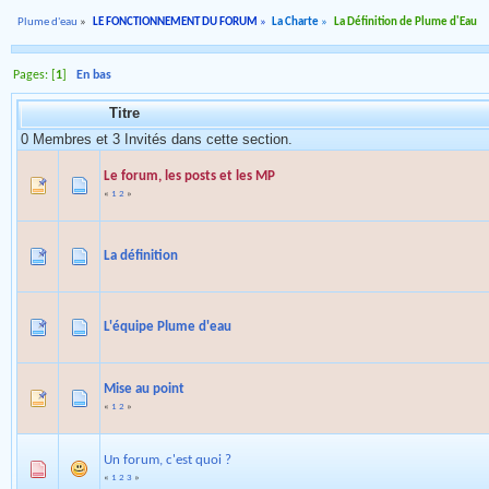
Plume d'eau
»
LE FONCTIONNEMENT DU FORUM
»
La Charte
»
La Définition de Plume d'Eau
Pages: [
1
]
En bas
Titre
0 Membres et 3 Invités dans cette section.
Le forum, les posts et les MP
«
1
2
»
La définition
L'équipe Plume d'eau
Mise au point
«
1
2
»
Un forum, c'est quoi ?
«
1
2
3
»