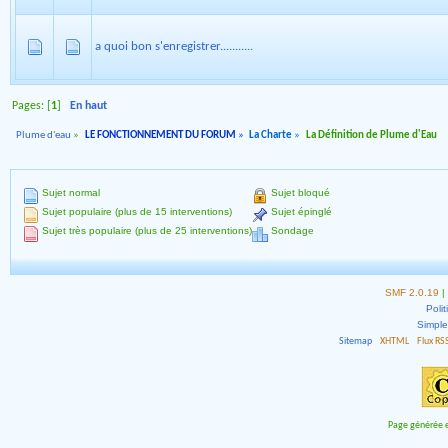
a quoi bon s'enregistrer...........
Pages: [
1
]
En haut
Plume d'eau
»
LE FONCTIONNEMENT DU FORUM
»
La Charte
»
La Définition de Plume d'Eau
Sujet normal
Sujet bloqué
Sujet populaire (plus de 15 interventions)
Sujet épinglé
Sujet très populaire (plus de 25 interventions)
Sondage
SMF 2.0.19
|
Polit
Simpl
Sitemap
XHTML
Flux RS
Page générée e