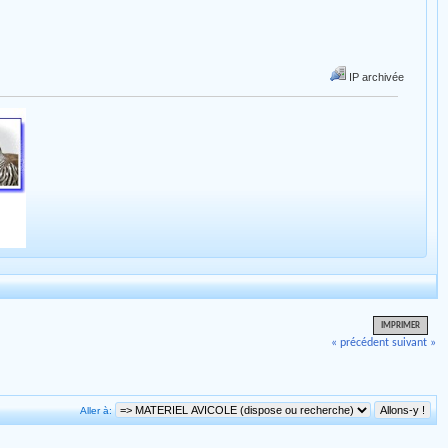
IP archivée
IMPRIMER
« précédent
suivant »
Aller à: