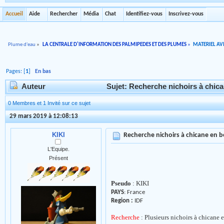
Accueil
Aide
Rechercher
Média
Chat
Identifiez-vous
Inscrivez-vous
Plume d'eau
»
LA CENTRALE D'INFORMATION DES PALMIPEDES ET DES PLUMES
»
MATERIEL AVI
Pages: [
1
]
En bas
Auteur
Sujet: Recherche nichoirs à chica
0 Membres et 1 Invité sur ce sujet
29 mars 2019 à 12:08:13
KIKI
Recherche nichoirs à chicane en 
L'Equipe.
Présent
Pseudo
: KIKI
PAYS
: France
Region :
IDF
Recherche
: Plusieurs nichoirs à chicane 