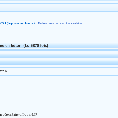
COLE (dispose ou recherche)
»
Recherche nichoirs à chicane en béton
ne en béton (Lu 5370 fois)
béton
en béton.Faire offre par MP