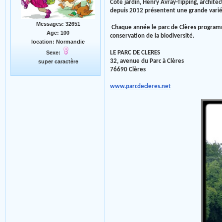
Côté jardin, Henry Avray-Tipping, archite
depuis 2012 présentent une grande variét
Messages: 32651
Chaque année le parc de Clères programme
Age: 100
conservation de la biodiversité.
location: Normandie
LE PARC DE CLERES
Sexe:
32, avenue du Parc à Clères
super caractère
76690 Clères
www.parcdecleres.net