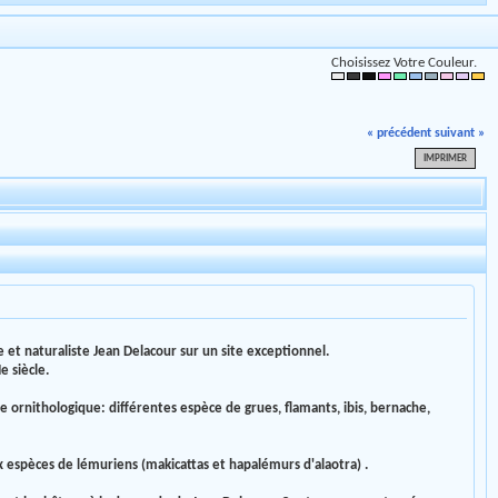
Choisissez Votre Couleur.
« précédent
suivant »
IMPRIMER
 et naturaliste Jean Delacour sur un site exceptionnel.
e siècle.
e ornithologique: différentes espèce de grues, flamants, ibis, bernache,
 espèces de lémuriens (makicattas et hapalémurs d'alaotra) .