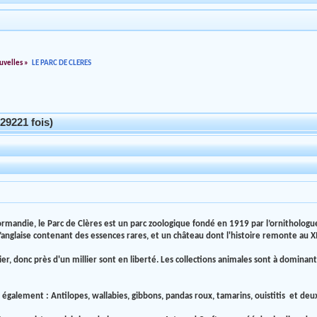
uvelles
»
LE PARC DE CLERES
9221 fois)
mandie, le Parc de Clères est un parc zoologique fondé en 1919 par l’ornithologue
l’anglaise contenant des essences rares, et un château dont l'histoire remonte au XI
r, donc près d'un millier sont en liberté. Les collections animales sont à dominant
lement : Antilopes, wallabies, gibbons, pandas roux, tamarins, ouistitis et deux