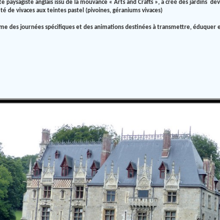
cte paysagiste anglais issu de la mouvance « Arts and Crafts », a créé des jardins d
é de vivaces aux teintes pastel (pivoines, géraniums vivaces)
 des journées spécifiques et des animations destinées à transmettre, éduquer et 