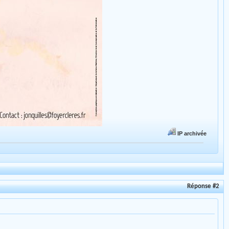
IP archivée
Réponse #2