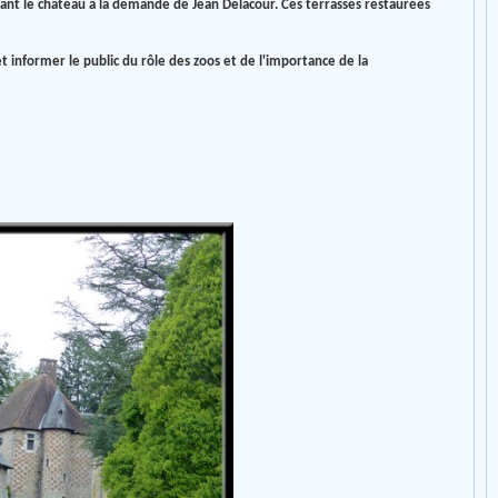
evant le château à la demande de Jean Delacour. Ces terrasses restaurées
informer le public du rôle des zoos et de l'importance de la