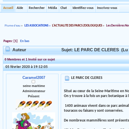
Accueil
Aide
Rechercher
Média
Chat
Identifiez-vous
Inscrivez-vous
Plume d'eau
»
LES ASSOCIATIONS
»
L'ACTUALITE DES PARCS ZOOLOGIQUES
»
Les Dernières No
Pages: [
1
]
En bas
Auteur
Sujet: LE PARC DE CLERES (Lu 2
0 Membres et 1 Invité sur ce sujet
05 février 2020 à 19:12:05
Caramel2007
LE PARC DE CLERES
seine maritime
Situé au cœur de la Seine-Maritime en Nor
Administrateur
On y trouve à la fois un parc botanique à 
Présent
1400 animaux vivent dans ce parc animalie
touracos ou faisans y sont conservées.
De nombreux mammifères sont présents éga