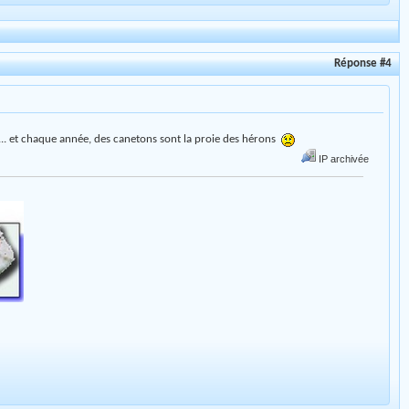
Réponse #4
 ... et chaque année, des canetons sont la proie des hérons
IP archivée