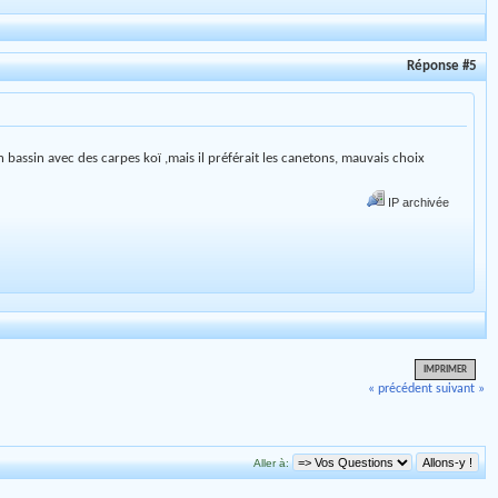
Réponse #5
 bassin avec des carpes koï ,mais il préférait les canetons, mauvais choix
IP archivée
IMPRIMER
« précédent
suivant »
Aller à: