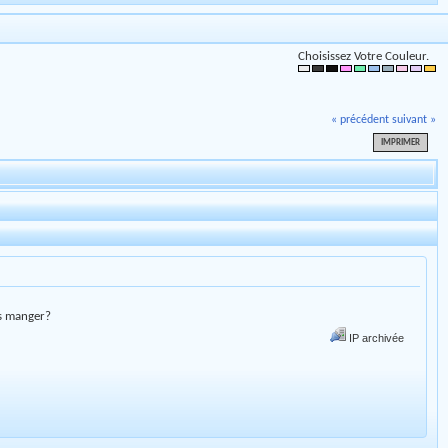
Choisissez Votre Couleur.
« précédent
suivant »
IMPRIMER
es manger?
IP archivée