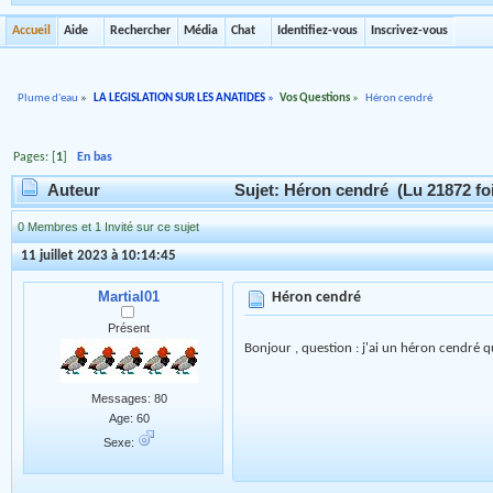
Accueil
Aide
Rechercher
Média
Chat
Identifiez-vous
Inscrivez-vous
Plume d'eau
»
LA LEGISLATION SUR LES ANATIDES
»
Vos Questions
»
Héron cendré
Pages: [
1
]
En bas
Auteur
Sujet: Héron cendré (Lu 21872 fo
0 Membres et 1 Invité sur ce sujet
11 juillet 2023 à 10:14:45
Martial01
Héron cendré
Présent
Bonjour , question : j'ai un héron cendré q
Messages: 80
Age: 60
Sexe: