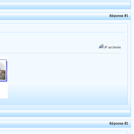
Réponse #1
IP archivée
Réponse #2