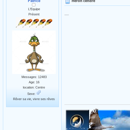
Patrice
Héron cendré
L'Equipe
.....
Présent
Messages: 12483
Age: 16
location: Centre
Sexe:
Rêver sa vie, vivre ses rêves