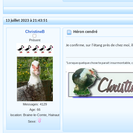
13 juillet 2023 à 21:43:51
ChristineB
Héron cendré
Présent
Je confirme, sur l'étang près de chez moi, 
"Lorsque quelque chose te parait insurmontable, c
Messages: 4129
Age: 66
location: Braine-le-Comte, Hainaut
Sexe: