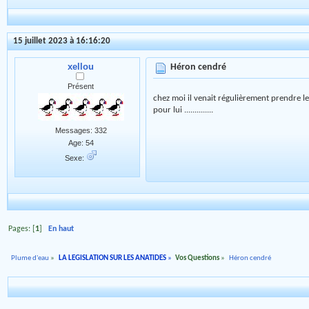
15 juillet 2023 à 16:16:20
xellou
Héron cendré
Présent
chez moi il venait régulièrement prendre le
pour lui ..............
Messages: 332
Age: 54
Sexe:
Pages: [
1
]
En haut
Plume d'eau
»
LA LEGISLATION SUR LES ANATIDES
»
Vos Questions
»
Héron cendré