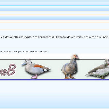
il y a des ouettes d'Egypte, des bernaches du Canada, des colverts, des oies de Guinée
'est uniquement parce que tu doutes de toi "