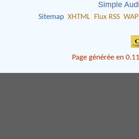
Simple Aud
Sitemap
XHTML
Flux RSS
WAP
Page générée en 0.11