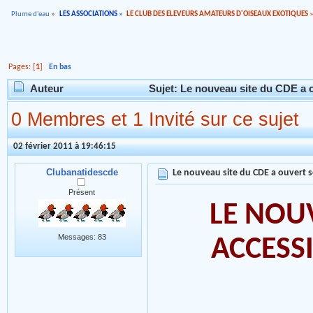
Plume d'eau
»
LES ASSOCIATIONS
»
LE CLUB DES ELEVEURS AMATEURS D'OISEAUX EXOTIQUES
Pages: [
1
]
En bas
Auteur
Sujet: Le nouveau site du CDE a o
0 Membres et 1 Invité sur ce sujet
02 février 2011 à 19:46:15
Clubanatidescde
Le nouveau site du CDE a ouvert s
Présent
LE NOUV
Messages: 83
ACCESS