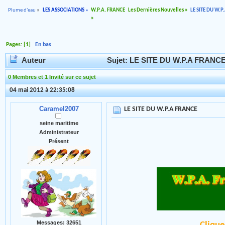
Plume d'eau
»
LES ASSOCIATIONS
»
W.P.A. FRANCE
Les Dernières Nouvelles
»
LE SITE DU W.
»
Pages: [
1
]
En bas
Auteur
Sujet: LE SITE DU W.P.A FRANCE 
0 Membres et 1 Invité sur ce sujet
04 mai 2012 à 22:35:08
Caramel2007
LE SITE DU W.P.A FRANCE
seine maritime
Administrateur
Présent
Messages: 32651