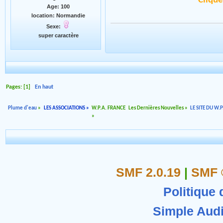
Clique
Age: 100
location: Normandie
Sexe:
super caractère
Pages: [
1
]
En haut
Plume d'eau
»
LES ASSOCIATIONS
»
W.P.A. FRANCE
Les Dernières Nouvelles
»
LE SITE DU W.
»
SMF 2.0.19
|
SMF 
Politique 
Simple Aud