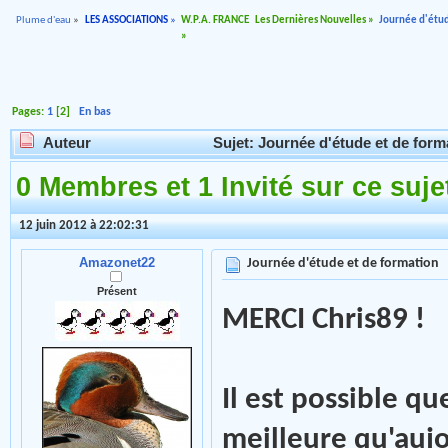
Plume d'eau
»
LES ASSOCIATIONS
»
W.P.A. FRANCE
Les Dernières Nouvelles
»
Journée d'étud
»
Pages:
1
[
2
]
En bas
Auteur
Sujet: Journée d'étude et de form
0 Membres et 1 Invité sur ce suje
12 juin 2012 à 22:02:31
Amazonet22
Journée d'étude et de formation
Présent
MERCI Chris89 !
Il est possible qu
meilleure qu'aujo