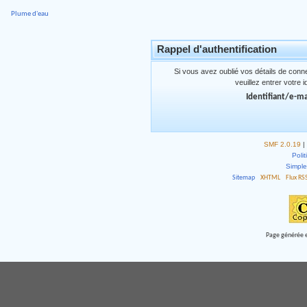
Plume d'eau
Rappel d'authentification
Si vous avez oublié vos détails de conn
veuillez entrer votre 
Identifiant/e-ma
SMF 2.0.19
|
Polit
Simpl
Sitemap
XHTML
Flux RS
Page générée e