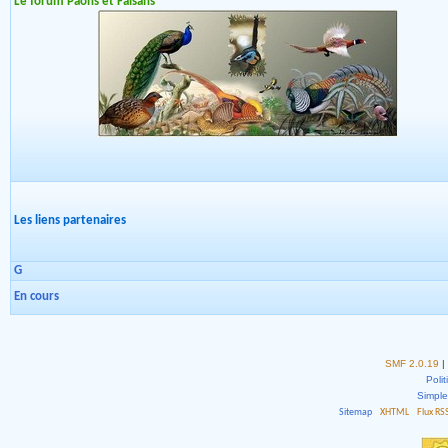
Le forum Paons et Faisans
Les liens partenaires
G
En cours
SMF 2.0.19
|
Polit
Simpl
Sitemap
XHTML
Flux RS