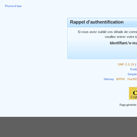
Plume d'eau
Rappel d'authentification
Si vous avez oublié vos détails de conn
veuillez entrer votre 
Identifiant/e-ma
SMF 2.0.19
|
Polit
Simpl
Sitemap
XHTML
Flux RS
Page générée 