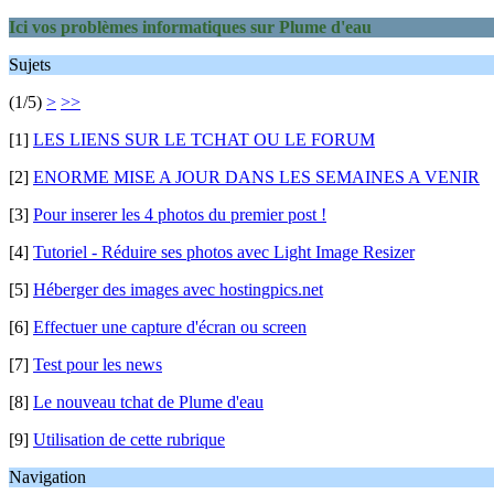
Ici vos problèmes informatiques sur Plume d'eau
Sujets
(1/5)
>
>>
[1]
LES LIENS SUR LE TCHAT OU LE FORUM
[2]
ENORME MISE A JOUR DANS LES SEMAINES A VENIR
[3]
Pour inserer les 4 photos du premier post !
[4]
Tutoriel - Réduire ses photos avec Light Image Resizer
[5]
Héberger des images avec hostingpics.net
[6]
Effectuer une capture d'écran ou screen
[7]
Test pour les news
[8]
Le nouveau tchat de Plume d'eau
[9]
Utilisation de cette rubrique
Navigation