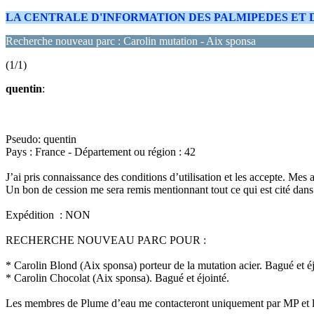
LA CENTRALE D'INFORMATION DES PALMIPEDES ET
Recherche nouveau parc : Carolin mutation - Aix sponsa
(1/1)
quentin
:
Pseudo: quentin
Pays : France - Département ou région : 42
J’ai pris connaissance des conditions d’utilisation et les accepte. Mes
Un bon de cession me sera remis mentionnant tout ce qui est cité dans
Expédition : NON
RECHERCHE NOUVEAU PARC POUR :
* Carolin Blond (Aix sponsa) porteur de la mutation acier. Bagué et éj
* Carolin Chocolat (Aix sponsa). Bagué et éjointé.
Les membres de Plume d’eau me contacteront uniquement par MP et les