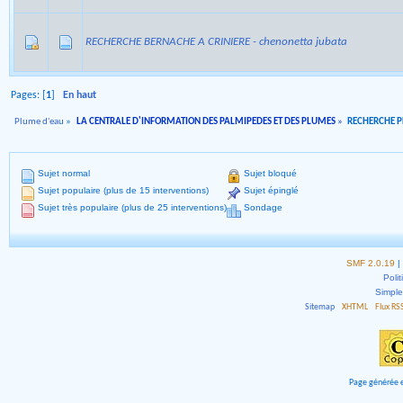
RECHERCHE BERNACHE A CRINIERE - chenonetta jubata
Pages: [
1
]
En haut
Plume d'eau
»
LA CENTRALE D'INFORMATION DES PALMIPEDES ET DES PLUMES
»
RECHERCHE 
Sujet normal
Sujet bloqué
Sujet populaire (plus de 15 interventions)
Sujet épinglé
Sujet très populaire (plus de 25 interventions)
Sondage
SMF 2.0.19
|
Polit
Simpl
Sitemap
XHTML
Flux RS
Page générée e