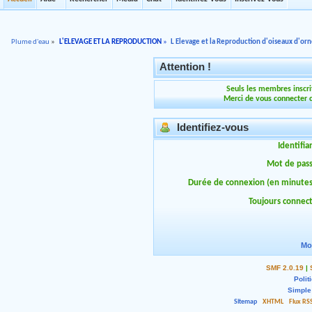
Plume d'eau
»
L'ELEVAGE ET LA REPRODUCTION
»
L Elevage et la Reproduction d'oiseaux d'o
Attention !
Seuls les membres inscrit
Merci de vous connecter 
Identifiez-vous
Identifia
Mot de pas
Durée de connexion (en minutes
Toujours connec
Mo
SMF 2.0.19
|
Polit
Simple
Sitemap
XHTML
Flux RS