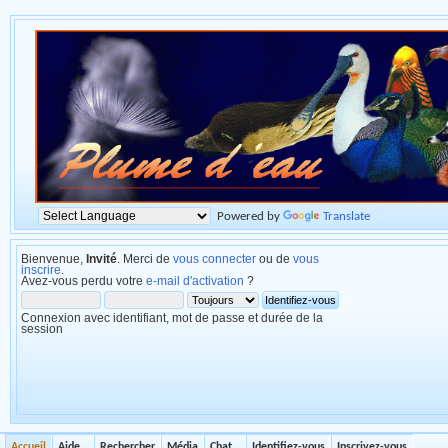
Powered by
Translate
Bienvenue,
Invité
. Merci de
vous connecter
ou de
vous
inscrire
.
Avez-vous perdu votre
e-mail d'activation
?
Connexion avec identifiant, mot de passe et durée de la
session
Accueil
Aide
Rechercher
Média
Chat
Identifiez-vous
Inscrivez-vous