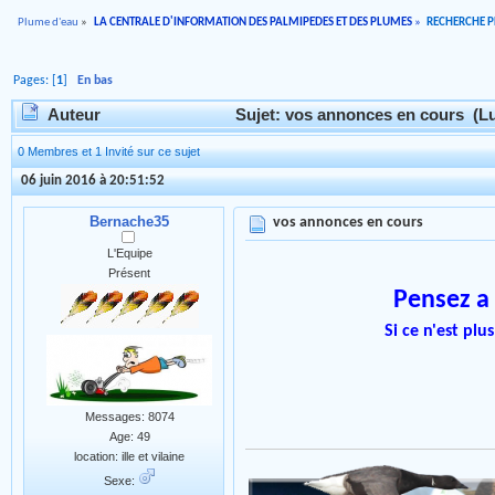
Plume d'eau
»
LA CENTRALE D'INFORMATION DES PALMIPEDES ET DES PLUMES
»
RECHERCHE 
Pages: [
1
]
En bas
Auteur
Sujet: vos annonces en cours (Lu
0 Membres et 1 Invité sur ce sujet
06 juin 2016 à 20:51:52
Bernache35
vos annonces en cours
L'Equipe
Présent
Pensez a 
Si ce n'est plu
Messages: 8074
Age: 49
location: ille et vilaine
Sexe: