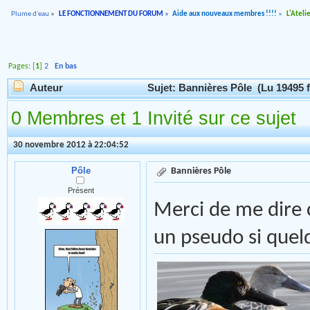
Plume d'eau
»
LE FONCTIONNEMENT DU FORUM
»
Aide aux nouveaux membres !!!!
»
L'Ateli
Pages: [
1
]
2
En bas
Auteur
Sujet: Bannières Pôle (Lu 19495 f
0 Membres et 1 Invité sur ce sujet
30 novembre 2012 à 22:04:52
Pôle
Bannières Pôle
Présent
Merci de me dire c
un pseudo si que