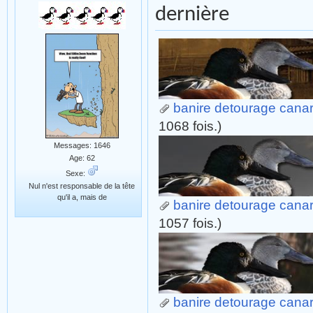
dernière
banire detourage canard 
1068 fois.)
Messages: 1646
Age: 62
Sexe:
Nul n'est responsable de la tête
qu'il a, mais de
banire detourage canard 
1057 fois.)
banire detourage canard 