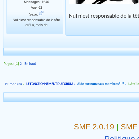
Messages: 1646
Age: 62
Sexe:
Nul n'est responsable de la tête
Nul n'est responsable de la tête
qu'il a, mais de
Pages: [
1
]
2
En haut
Plume d'eau
»
LE FONCTIONNEMENT DU FORUM
»
Aide aux nouveaux membres !!!!
»
L'Ateli
SMF 2.0.19
|
SMF 
Politique 