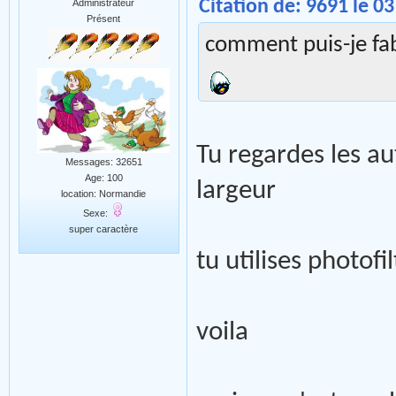
Citation de: 9691 le 03
Administrateur
Présent
comment puis-je fa
Tu regardes les au
Messages: 32651
Age: 100
largeur
location: Normandie
Sexe:
super caractère
tu utilises photofi
voila