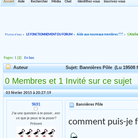
Accueil
Aide
Rechercher
Média
Chat
Identifiez-vous
Inscrivez-vous
Plume d'eau
»
LE FONCTIONNEMENT DU FORUM
»
Aide aux nouveaux membres !!!!
»
L'Ateli
Pages:
1
[
2
]
En bas
Auteur
Sujet: Bannières Pôle (Lu 19508 f
0 Membres et 1 Invité sur ce sujet
03 février 2015 à 20:27:19
9691
Bannières Pôle
J'ai une question à te poser...est-
ce que je peux te la poser?
comment puis-je 
Présent