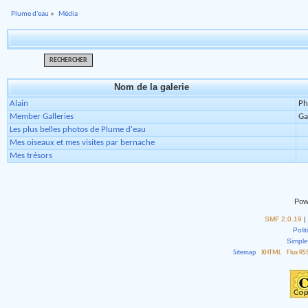
Plume d'eau
»
Média
RECHERCHER
Nom de la galerie
Alain
Ph
Member Galleries
Ga
Les plus belles photos de Plume d'eau
Mes oiseaux et mes visites par bernache
Mes trésors
Pow
SMF 2.0.19
|
Polit
Simpl
Sitemap
XHTML
Flux RS