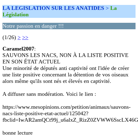
LA LEGISLATION SUR LES ANATIDES
>
La
Législation
Notre passion en danger !!!
(1/26)
>
>>
Caramel2007
:
SAUVONS LES NACS, NON À LA LISTE POSITIVE
EN SON ÉTAT ACTUEL
Une minorité de députés anti captivité ont l'idée de créer
une liste positive concernant la détention de vos oiseaux
alors même qu'ils sont nés et élevés en captivité.
A diffuser sans modération. Voici le lien :
https://www.mesopinions.com/petition/animaux/sauvons-
nacs-liste-positive-etat-actuel/125042?
fbclid=IwAR2amQCt99j_u6alxZ_RizZ0ZVWW6SscLX4
bonne lecture