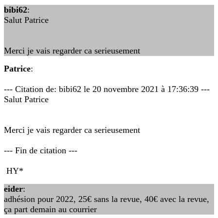
bibi62
:
Salut Patrice
Merci je vais regarder ca serieusement
Patrice
:
--- Citation de: bibi62 le 20 novembre 2021 à 17:36:39 ---
Salut Patrice
Merci je vais regarder ca serieusement
--- Fin de citation ---
HY*
eider
:
adhésion pour 2022, 25€ sans la revue, 40€ avec la revue,
ça part demain au courrier