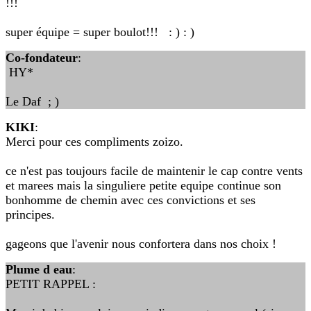
!!!
super équipe = super boulot!!! : ) : )
Co-fondateur
:
HY*
Le Daf ; )
KIKI
:
Merci pour ces compliments zoizo.
ce n'est pas toujours facile de maintenir le cap contre vents
et marees mais la singuliere petite equipe continue son
bonhomme de chemin avec ces convictions et ses
principes.
gageons que l'avenir nous confortera dans nos choix !
Plume d eau
:
PETIT RAPPEL :