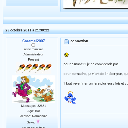
23 octobre 2011 à 21:30:22
Caramel2007
connexion
seine maritime
Administrateur
Présent
pour canard22 je ne comprends pas
pour bernache, ça vient de l'hebergeur, qua
il faut revenir en arriere plusieurs fois 
Messages: 32651
Age: 100
location: Normandie
Sexe:
super caractère