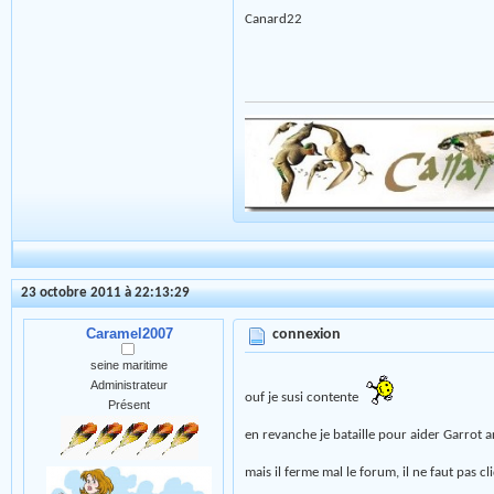
Canard22
23 octobre 2011 à 22:13:29
Caramel2007
connexion
seine maritime
Administrateur
ouf je susi contente
Présent
en revanche je bataille pour aider Garrot a
mais il ferme mal le forum, il ne faut pas c