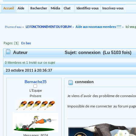
Accueil
Aide
Rechercher
Média
Chat
Identifiez-vous
Inscrivez-vous
Plume d'eau
»
LE FONCTIONNEMENT DU FORUM
»
Aide aux nouveaux membres !!!!
»
Ici vos
Pages: [
1
]
En bas
Auteur
Sujet: connexion (Lu 5103 fois)
0 Membres et 1 Invité sur ce sujet
23 octobre 2011 à 20:36:37
Bernache35
connexion
L'Equipe
Je viens d'avoir des problème de connexio
Présent
Impossible de me connecter au forum pag
Messages: 8074