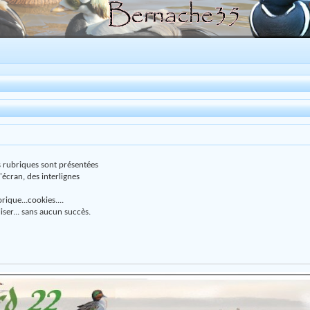
s rubriques sont présentées
'écran, des interlignes
rique...cookies....
liser... sans aucun succès.