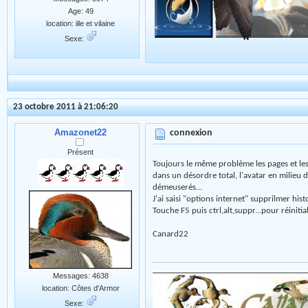
Age: 49
location: ille et vilaine
Sexe:
23 octobre 2011 à 21:06:20
Amazonet22
connexion
Présent
Toujours le même problème les pages et le
dans un désordre total, l'avatar en milieu d
démeuserés...
J'ai saisi "options internet" supprilmer histo
Touche F5 puis ctrl,alt,suppr...pour réinitia
Canard22
Messages: 4638
location: Côtes d'Armor
Sexe: