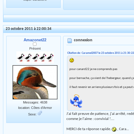
23 octobre 2011 à 22:00:34
Amazonet22
connexion
Présent
Citation de: Caramel2007 le 23 octobre 2011 à 21:30:22
pour canard22 je ne comprends pas
pour bernache, ça vient de l'hebergeur, quand ça 
il faut revenir en arriere plusieurs fois et ça 
Messages: 4638
location: Côtes d'Armor
J'ai fait preuve de patience, j'ai arrêté, re
Sexe:
comme je l'aime : convivial !....
MERCI de ta réponse rapide.
, Cara...