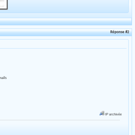
Réponse #2
mails
IP archivée