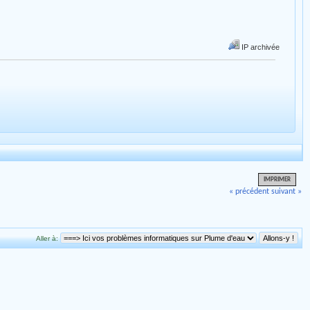
IP archivée
IMPRIMER
« précédent
suivant »
Aller à: