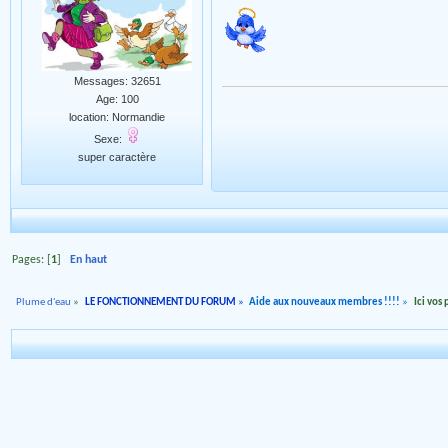
Messages: 32651
Age: 100
location: Normandie
Sexe:
super caractère
Pages: [
1
]
En haut
Plume d'eau
»
LE FONCTIONNEMENT DU FORUM
»
Aide aux nouveaux membres !!!!
»
Ici vos