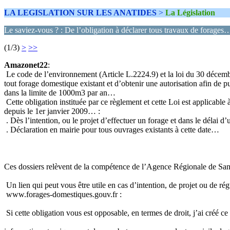
LA LEGISLATION SUR LES ANATIDES
>
La Législation
Le saviez-vous ? : De l’obligation à déclarer tous travaux de forages
(1/3)
>
>>
Amazonet22
:
Le code de l’environnement (Article L.2224.9) et la loi du 30 décemb
tout forage domestique existant et d’obtenir une autorisation afin de 
dans la limite de 1000m3 par an…
Cette obligation instituée par ce règlement et cette Loi est applicabl
depuis le 1er janvier 2009… :
. Dès l’intention, ou le projet d’effectuer un forage et dans le délai
. Déclaration en mairie pour tous ouvrages existants à cette date…
Ces dossiers relèvent de la compétence de l’Agence Régionale de Sa
Un lien qui peut vous être utile en cas d’intention, de projet ou de ré
www.forages-domestiques.gouv.fr :
Si cette obligation vous est opposable, en termes de droit, j’ai créé 