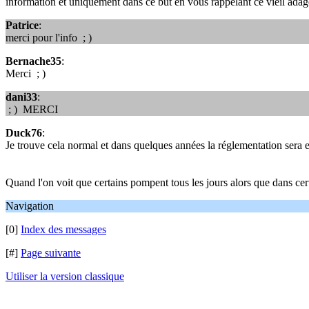
information et uniquement dans ce but en vous rappelant ce vieil adage
Patrice
:
merci pour l'info ; )
Bernache35
:
Merci ; )
dani33
:
; ) MERCI
Duck76
:
Je trouve cela normal et dans quelques années la réglementation sera e
Quand l'on voit que certains pompent tous les jours alors que dans certa
Navigation
[0]
Index des messages
[#]
Page suivante
Utiliser la version classique