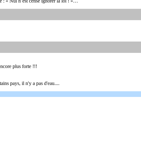
 : « Nul n’est censé ignorer la loi ! »…
ncore plus forte !!!
ins pays, il n'y a pas d'eau....