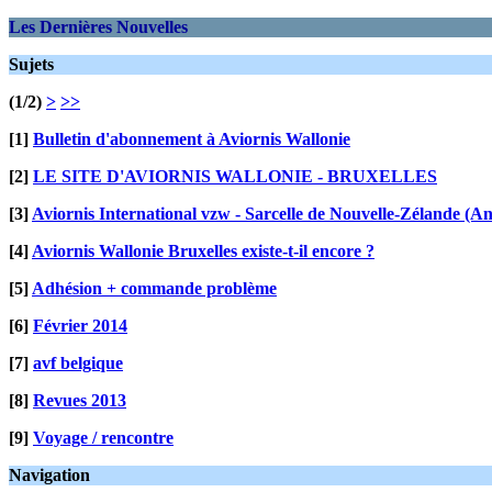
Les Dernières Nouvelles
Sujets
(1/2)
>
>>
[1]
Bulletin d'abonnement à Aviornis Wallonie
[2]
LE SITE D'AVIORNIS WALLONIE - BRUXELLES
[3]
Aviornis International vzw - Sarcelle de Nouvelle-Zélande (An
[4]
Aviornis Wallonie Bruxelles existe-t-il encore ?
[5]
Adhésion + commande problème
[6]
Février 2014
[7]
avf belgique
[8]
Revues 2013
[9]
Voyage / rencontre
Navigation