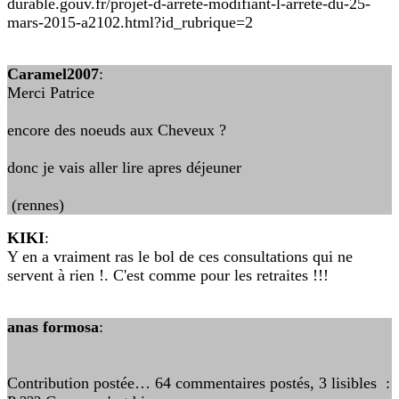
durable.gouv.fr/projet-d-arrete-modifiant-l-arrete-du-25-
mars-2015-a2102.html?id_rubrique=2
Caramel2007
:
Merci Patrice
encore des noeuds aux Cheveux ?
donc je vais aller lire apres déjeuner
(rennes)
KIKI
:
Y en a vraiment ras le bol de ces consultations qui ne
servent à rien !. C'est comme pour les retraites !!!
anas formosa
:
Contribution postée… 64 commentaires postés, 3 lisibles :