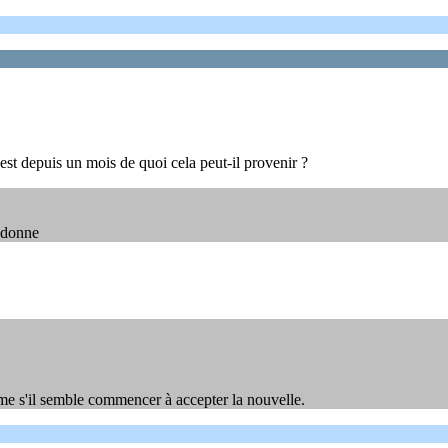
est depuis un mois de quoi cela peut-il provenir ?
a donne
ême s'il semble commencer à accepter la nouvelle.