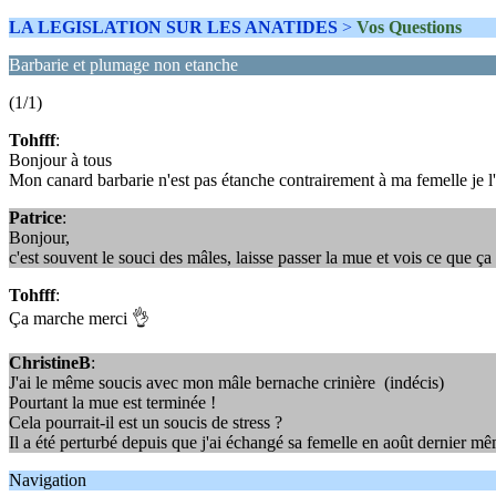
LA LEGISLATION SUR LES ANATIDES
>
Vos Questions
Barbarie et plumage non etanche
(1/1)
Tohfff
:
Bonjour à tous
Mon canard barbarie n'est pas étanche contrairement à ma femelle je l'
Patrice
:
Bonjour,
c'est souvent le souci des mâles, laisse passer la mue et vois ce que ç
Tohfff
:
Ça marche merci 👌
ChristineB
:
J'ai le même soucis avec mon mâle bernache crinière (indécis)
Pourtant la mue est terminée !
Cela pourrait-il est un soucis de stress ?
Il a été perturbé depuis que j'ai échangé sa femelle en août dernier m
Navigation