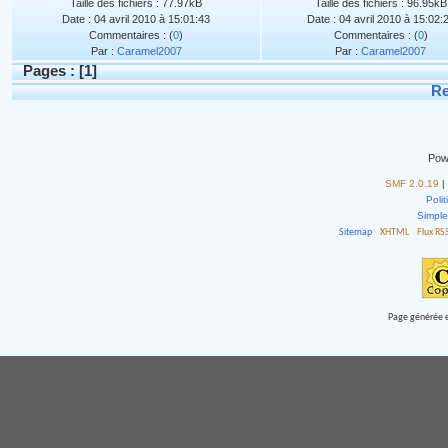
Taille des fichiers : 77.97kB
Taille des fichiers : 96.95kB
Date : 04 avril 2010 à 15:01:43
Date : 04 avril 2010 à 15:02:
Commentaires : (
0
)
Commentaires : (
0
)
Par :
Caramel2007
Par :
Caramel2007
Pages : [
1
]
Re
Pow
SMF 2.0.19
|
Polit
Simpl
Sitemap
XHTML
Flux RS
Page générée e