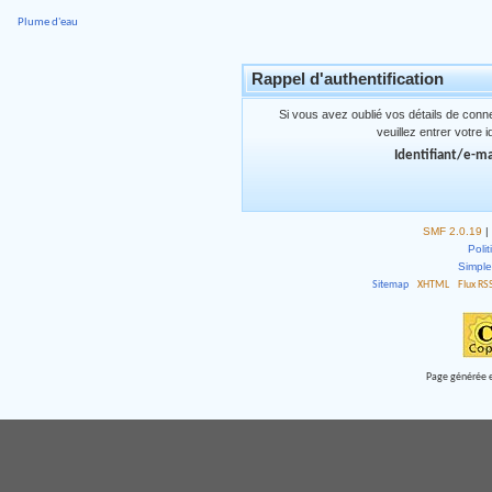
Plume d'eau
Rappel d'authentification
Si vous avez oublié vos détails de conn
veuillez entrer votre 
Identifiant/e-ma
SMF 2.0.19
|
Polit
Simpl
Sitemap
XHTML
Flux RS
Page générée e