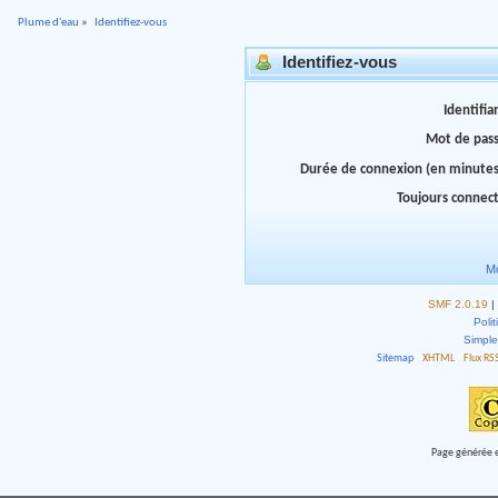
Plume d'eau
»
Identifiez-vous
Identifiez-vous
Identifia
Mot de pas
Durée de connexion (en minutes
Toujours connec
Mo
SMF 2.0.19
|
Polit
Simpl
Sitemap
XHTML
Flux RS
Page générée e