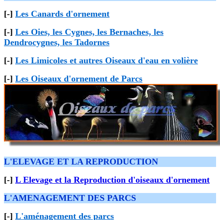
[-]
Les Canards d'ornement
[-]
Les Oies, les Cygnes, les Bernaches, les
Dendrocygnes, les Tadornes
[-]
Les Limicoles et autres Oiseaux d'eau en volière
[-]
Les Oiseaux d'ornement de Parcs
L'ELEVAGE ET LA REPRODUCTION
[-]
L Elevage et la Reproduction d'oiseaux d'ornement
L'AMENAGEMENT DES PARCS
[-]
L'aménagement des parcs