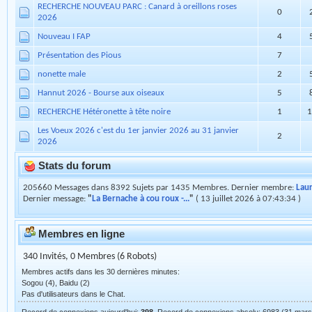
Nyroca vs ?
2
Caneton mandarin qui tremble
6
L'éjointage
129
RECHERCHE NOUVEAU PARC : Canard à oreillons roses
0
2026
Nouveau I FAP
4
Présentation des Pious
7
nonette male
2
Hannut 2026 - Bourse aux oiseaux
5
RECHERCHE Hétéronette à tête noire
1
1
Les Voeux 2026 c'est du 1er janvier 2026 au 31 janvier
2
2026
Stats du forum
205660 Messages dans 8392 Sujets par 1435 Membres. Dernier membre:
Lau
Dernier message:
"
La Bernache à cou roux -...
"
( 13 juillet 2026 à 07:43:34 )
Membres en ligne