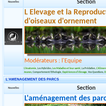
Les Grues
,
Les Ibis
,
Les Spatules
,
Les Faisans
,
Les autres Oiseaux
,
Vos question
L'ELEVAGE ET LA REPRODUCTION
Section
Nouvelles
L Elevage et la Reproduc
d'oiseaux d'ornement
Modérateurs : l'Equipe
L'Anatomie
,
Les Hybrides
,
Les Maladies et leur santé
,
La Prédation
,
L'Aliment
Jeunes
,
Comportement/Ethologie
,
Expériences d'élevage
,
Vos Questions
,
D
L'AMENAGEMENT DES PARCS