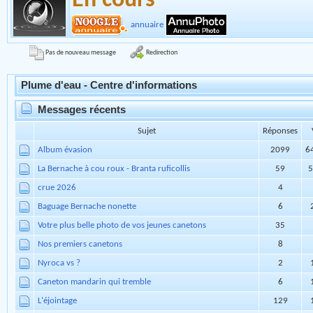
LE REFERENCEMENT
Section
Nouvelles
En cours
annuaire
Redirection
Pas de nouveau message
Plume d'eau - Centre d'informations
Messages récents
Sujet
Réponses
Album évasion
2099
6
La Bernache à cou roux - Branta ruficollis
59
5
crue 2026
4
Baguage Bernache nonette
6
Votre plus belle photo de vos jeunes canetons
35
Nos premiers canetons
8