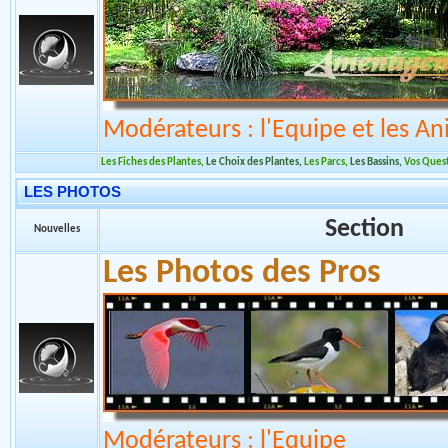
Section
Nouvelles
L'aménagement des par
Modérateurs : l'Equipe et les An
Les Fiches des Plantes
,
Le Choix des Plantes
,
Les Parcs
,
Les Bassins
,
Vos Ques
LES PHOTOS
Section
Nouvelles
Les Photos des Pros