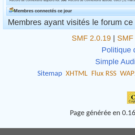
340 Invités, 0 Membres (6 Robots)
Membres actifs dans les 30 dernières minutes:
Sogou (4), Baidu (2)
Pas d'utilisateurs dans le Chat.
Record de connexions aujourd'hui:
398
. Record de connexions absolu: 6983 (31 mars
Membres connectés ce jour
Membres ayant visités le forum ce
SMF 2.0.19
|
SMF 
Politique 
Simple Aud
Sitemap
XHTML
Flux RSS
WAP