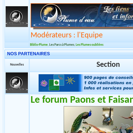
Section
Nouvelles
On s'instruit !!!
Modérateurs : l'Equipe
Biblio-Plume
,
Les Parcs à Plumes
,
Les Plumes oubliées
NOS PARTENAIRES
Section
Nouvelles
Le forum Paons et Faisa