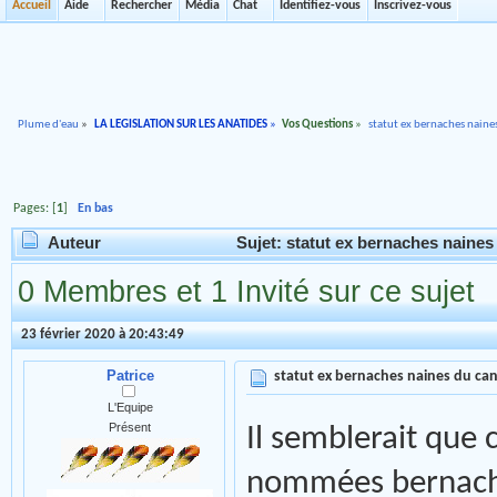
Accueil
Aide
Rechercher
Média
Chat
Identifiez-vous
Inscrivez-vous
Plume d'eau
»
LA LEGISLATION SUR LES ANATIDES
»
Vos Questions
»
statut ex bernaches naine
Pages: [
1
]
En bas
Auteur
Sujet: statut ex bernaches naines
0 Membres et 1 Invité sur ce sujet
23 février 2020 à 20:43:49
Patrice
statut ex bernaches naines du ca
L'Equipe
Présent
Il semblerait que
nommées bernache