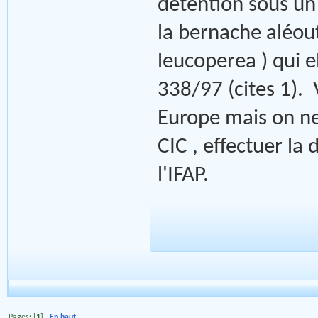
détention sous u
la bernache aléout
leucoperea ) qui 
338/97 (cites 1).
Europe mais on ne 
CIC , effectuer la 
l'IFAP.
Pages: [
1
]
En haut