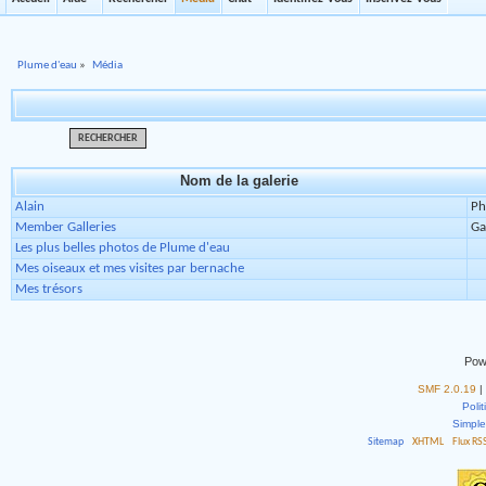
Plume d'eau
»
Média
RECHERCHER
Nom de la galerie
Alain
Ph
Member Galleries
Ga
Les plus belles photos de Plume d'eau
Mes oiseaux et mes visites par bernache
Mes trésors
Pow
SMF 2.0.19
|
Polit
Simpl
Sitemap
XHTML
Flux RS