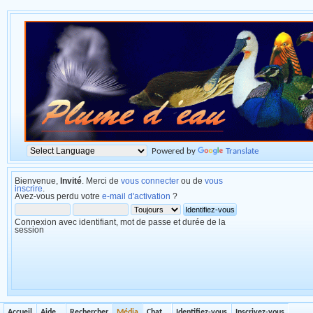
Powered by
Translate
Bienvenue,
Invité
. Merci de
vous connecter
ou de
vous
inscrire
.
Avez-vous perdu votre
e-mail d'activation
?
Connexion avec identifiant, mot de passe et durée de la
session
Accueil
Aide
Rechercher
Média
Chat
Identifiez-vous
Inscrivez-vous