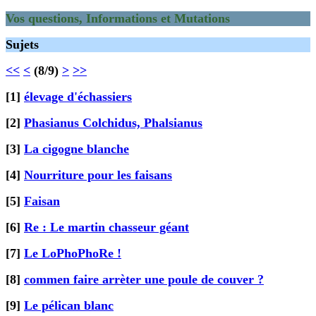
Vos questions, Informations et Mutations
Sujets
<<
<
(8/9)
>
>>
[1]
élevage d'échassiers
[2]
Phasianus Colchidus, Phalsianus
[3]
La cigogne blanche
[4]
Nourriture pour les faisans
[5]
Faisan
[6]
Re : Le martin chasseur géant
[7]
Le LoPhoPhoRe !
[8]
commen faire arrèter une poule de couver ?
[9]
Le pélican blanc