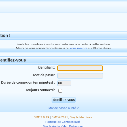
tion !
Seuls les membres inscrits sont autorisés à accéder à cette section.
Merci de vous connecter ci-dessous ou
vous inscrire
sur Plume d'eau.
entifiez-vous
Identifiant:
Mot de passe:
Durée de connexion (en minutes) :
Toujours connecté:
Mot de passe oublié ?
SMF 2.0.19
|
SMF © 2021
,
Simple Machines
Politique de Confidentialité
Simple Audio Video Embedder