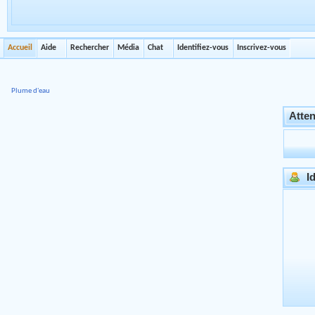
Accueil
Aide
Rechercher
Média
Chat
Identifiez-vous
Inscrivez-vous
Plume d'eau
Atten
Id