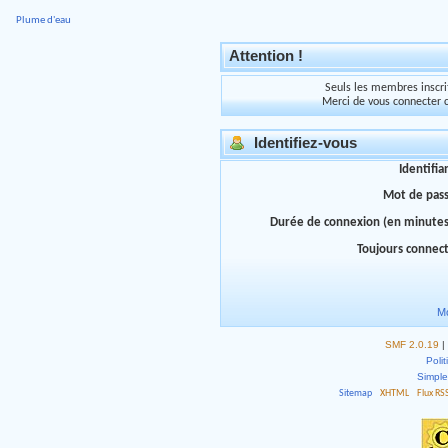
Plume d'eau
Attention !
Seuls les membres inscrit
Merci de vous connecter 
Identifiez-vous
Identifia
Mot de pas
Durée de connexion (en minutes
Toujours connec
Mo
SMF 2.0.19
|
Polit
Simpl
Sitemap
XHTML
Flux RS