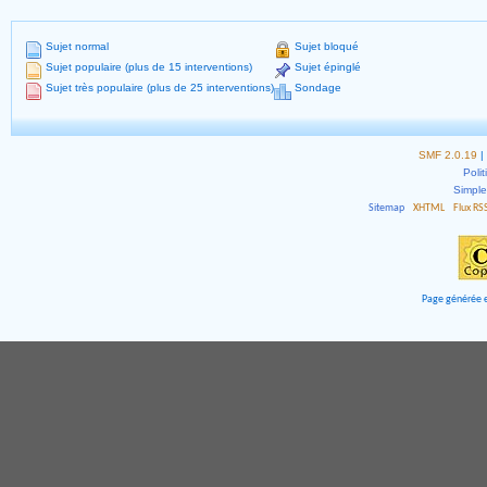
Sujet normal
Sujet bloqué
Sujet populaire (plus de 15 interventions)
Sujet épinglé
Sujet très populaire (plus de 25 interventions)
Sondage
SMF 2.0.19
|
Polit
Simpl
Sitemap
XHTML
Flux RS
Page générée e