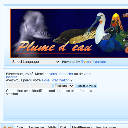
Powered by
Translate
Bienvenue,
Invité
. Merci de
vous connecter
ou de
vous
inscrire
.
Avez-vous perdu votre
e-mail d'activation
?
Connexion avec identifiant, mot de passe et durée de la
session
Accueil
Aide
Rechercher
Média
Chat
Identifiez-vous
Inscrivez-vous