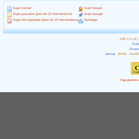
Sujet normal
Sujet bloqué
Sujet populaire (plus de 15 interventions)
Sujet épinglé
Sujet très populaire (plus de 25 interventions)
Sondage
SMF 2.0.19
|
Polit
Simpl
Sitemap
XHTML
Flux RS
Page générée e