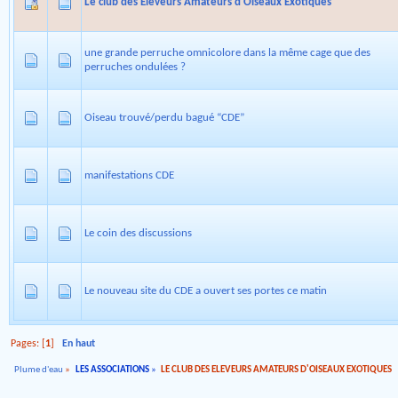
Le club des Eleveurs Amateurs d'Oiseaux Exotiques
une grande perruche omnicolore dans la même cage que des
perruches ondulées ?
Oiseau trouvé/perdu bagué “CDE”
manifestations CDE
Le coin des discussions
Le nouveau site du CDE a ouvert ses portes ce matin
Pages: [
1
]
En haut
Plume d'eau
»
LES ASSOCIATIONS
»
LE CLUB DES ELEVEURS AMATEURS D'OISEAUX EXOTIQUES