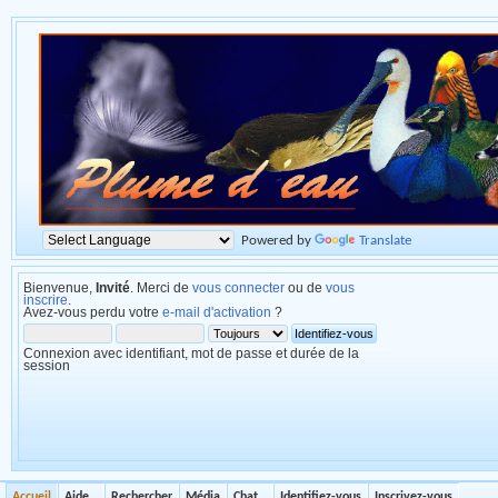
Powered by
Translate
Bienvenue,
Invité
. Merci de
vous connecter
ou de
vous
inscrire
.
Avez-vous perdu votre
e-mail d'activation
?
Connexion avec identifiant, mot de passe et durée de la
session
Accueil
Aide
Rechercher
Média
Chat
Identifiez-vous
Inscrivez-vous