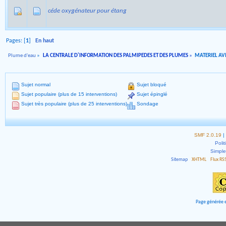
céde oxygénateur pour étang
Pages: [
1
]
En haut
Plume d'eau
»
LA CENTRALE D'INFORMATION DES PALMIPEDES ET DES PLUMES
»
MATERIEL AVI
Sujet normal
Sujet bloqué
Sujet populaire (plus de 15 interventions)
Sujet épinglé
Sujet très populaire (plus de 25 interventions)
Sondage
SMF 2.0.19
|
Polit
Simpl
Sitemap
XHTML
Flux RS
Page générée e