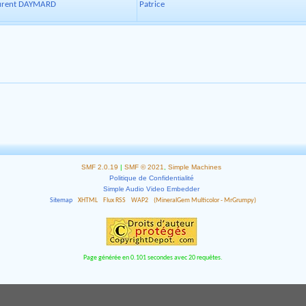
Laurent DAYMARD
Patrice
SMF 2.0.19
|
SMF © 2021
,
Simple Machines
Politique de Confidentialité
Simple Audio Video Embedder
Sitemap
XHTML
Flux RSS
WAP2
(MineralGem Multicolor - MrGrumpy)
Page générée en 0.101 secondes avec 20 requêtes.