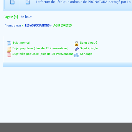
Le forum de l'éthique animale de PRONATURA partagé par 
Pages: [
1
]
En haut
Plume d'eau
»
LES ASSOCIATIONS
»
AGIR ESPECES
Sujet normal
Sujet bloqué
Sujet populaire (plus de 15 interventions)
Sujet épinglé
Sujet très populaire (plus de 25 interventions)
Sondage