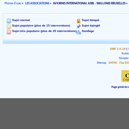
Plume d'eau
»
LES ASSOCIATIONS
»
AVIORNIS INTERNATIONAL ASBL - WALLONIE-BRUXELLES
»
Sujet normal
Sujet bloqué
Sujet populaire (plus de 15 interventions)
Sujet épinglé
Sujet très populaire (plus de 25 interventions)
Sondage
SMF 2.0.19
|
Polit
Simple
Sitemap
XHTML
Flux RS
Page générée e