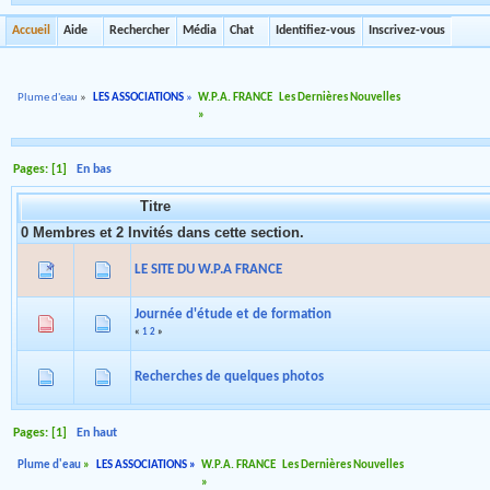
Accueil
Aide
Rechercher
Média
Chat
Identifiez-vous
Inscrivez-vous
Plume d'eau
»
LES ASSOCIATIONS
»
W.P.A. FRANCE
Les Dernières Nouvelles
»
Pages: [
1
]
En bas
Titre
0 Membres et 2 Invités dans cette section.
LE SITE DU W.P.A FRANCE
Journée d'étude et de formation
«
1
2
»
Recherches de quelques photos
Pages: [
1
]
En haut
Plume d'eau
»
LES ASSOCIATIONS
»
W.P.A. FRANCE
Les Dernières Nouvelles
»